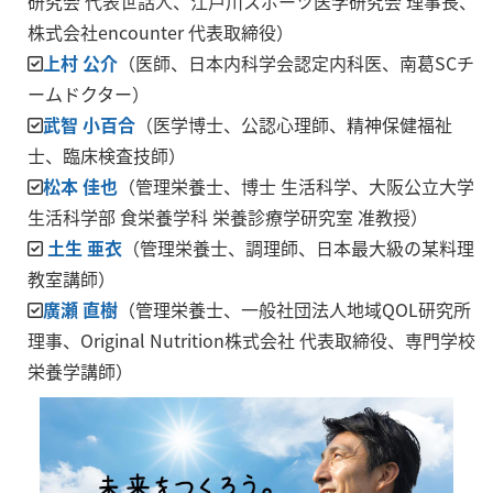
研究会 代表世話人、江戸川スポーツ医学研究会 理事長、
株式会社encounter 代表取締役）
上村 公介
（医師、日本内科学会認定内科医、南葛SCチ
ームドクター）
武智 小百合
（医学博士、公認心理師、精神保健福祉
士、臨床検査技師）
松本 佳也
（管理栄養士、博士 生活科学、大阪公立大学
生活科学部 食栄養学科 栄養診療学研究室 准教授）
土生 亜衣
（管理栄養士、調理師、日本最大級の某料理
教室講師）
廣瀬 直樹
（管理栄養士、一般社団法人地域QOL研究所
理事、Original Nutrition株式会社 代表取締役、専門学校
栄養学講師）