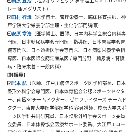
朝原 宣治
（北京オリンピック 男子陸上４×１００mリ
レー 銀メダリスト）
田村 行識
（医学博士、管理栄養士、臨床検査技師、神
戸学院大学栄養学部生理・生化学部門講師）
安原 章浩
（医学博士、医師、日本内科学会総合内科専
門医、日本糖尿病学会専門医・指導医、日本腎臓学会腎
臓専門医、日本透析医学会専門医、日本病態栄養学会指
導医、日本医師会認定産業医 / 専門分野：糖尿病・腎臓
病・臨床栄養・一般内科）
【評議員】
岩本 航
（医師、江戸川病院スポーツ医学科部長、日本
整形外科学会専門医、日本体育協会公認スポーツドクタ
ー、南葛SCチームドクター、ゼロファイターズ チームド
クター、東邦大学医学部医学科 客員講師、慶應大学スポ
ーツ医学科共同研究員、日本整形外科学会スポーツ委員
会委員、日本体操協会医療サポート委員、大江戸エコー