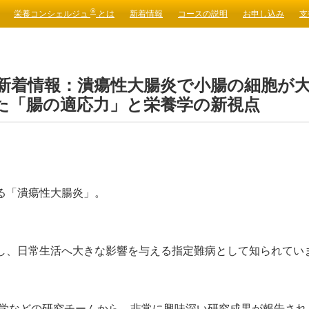
®
栄養コンシェルジュ
とは
新着情報
コースの説明
お申し込み
支
新着情報：潰瘍性大腸炎で小腸の細胞が大
た「腸の適応力」と栄養学の新視点
る「潰瘍性大腸炎」。
し、日常生活へ大きな影響を与える指定難病として知られてい
学大学などの研究チームから、非常に興味深い研究成果が報告され